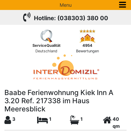
Menu
Hotline: (038303) 380 00
ServiceQualität
4954
Deutschland
Bewertungen
Baabe Ferienwohnung Kiek Inn A
3.20 Ref. 217338 im Haus
Meeresblick
3
1
1
40
qm