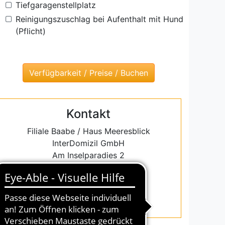
Tiefgaragenstellplatz
Reinigungszuschlag bei Aufenthalt mit Hund
(Pflicht)
Kontakt
Filiale Baabe / Haus Meeresblick
InterDomizil GmbH
Am Inselparadies 2
D-18586 Baabe
Tel.: (+49) 038303 38000
E-Mail: baabe@interdomizil.de