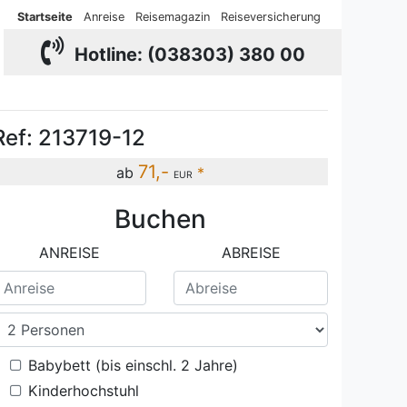
Startseite
Anreise
Reisemagazin
Reiseversicherung
Hotline: (038303) 380 00
Ref: 213719-12
71,-
ab
*
EUR
Buchen
Aparthotel Inselparadies Ref: 185518-12
Essberic
ANREISE
ABREISE
Babybett (bis einschl. 2 Jahre)
Kinderhochstuhl