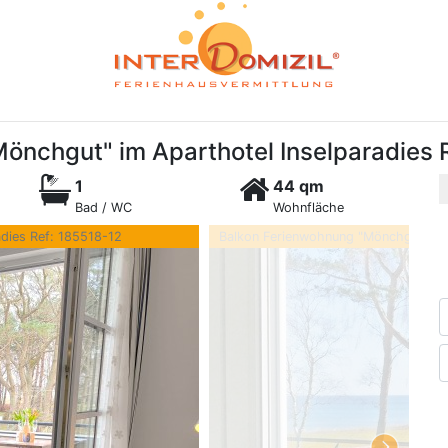
nchgut" im Aparthotel Inselparadies 
1
44 qm
Bad / WC
Wohnfläche
dies Ref: 185518-12
Balkon Ferienwohnung "Mönchgut" im 