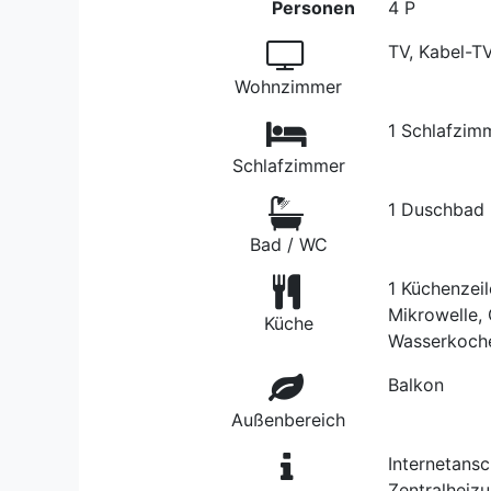
Personen
4 P
TV, Kabel-T
Wohnzimmer
1 Schlafzim
Schlafzimmer
1 Duschbad
Bad / WC
1 Küchenzeil
Mikrowelle, 
Küche
Wasserkoch
Balkon
Außenbereich
Internetans
Zentralheizu