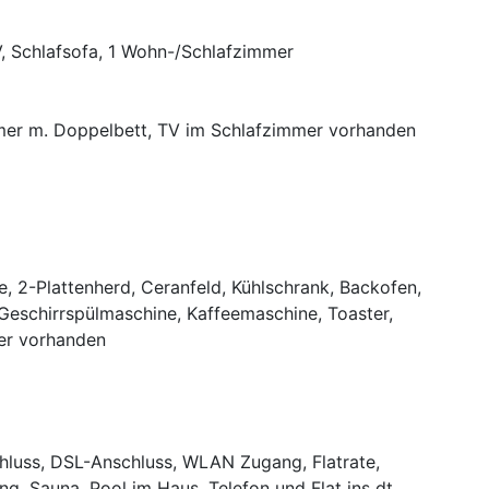
V, Schlafsofa, 1 Wohn-/Schlafzimmer
mer m. Doppelbett, TV im Schlafzimmer vorhanden
e, 2-Plattenherd, Ceranfeld, Kühlschrank, Backofen,
Geschirrspülmaschine, Kaffeemaschine, Toaster,
er vorhanden
chluss, DSL-Anschluss, WLAN Zugang, Flatrate,
ng, Sauna, Pool im Haus, Telefon und Flat ins dt.