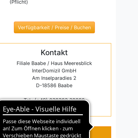
(Pflicht)
Kontakt
Filiale Baabe / Haus Meeresblick
InterDomizil GmbH
Am Inselparadies 2
D-18586 Baabe
Tel.: (+49) 038303 38000
E-Mail: baabe@interdomizil.de
BEWERTUNGEN
KONTAKT