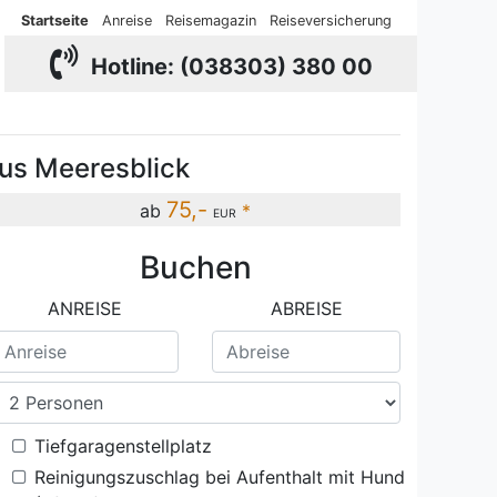
Startseite
Anreise
Reisemagazin
Reiseversicherung
Hotline: (038303) 380 00
us Meeresblick
75,-
ab
*
EUR
Buchen
Strand A 1.25 Ref. 128682-1
ANREISE
ABREISE
Tiefgaragenstellplatz
Reinigungszuschlag bei Aufenthalt mit Hund