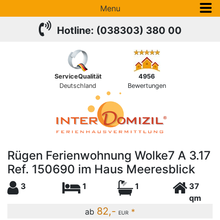
Menu
Hotline: (038303) 380 00
ServiceQualität
4956
Deutschland
Bewertungen
Rügen Ferienwohnung Wolke7 A 3.17
Ref. 150690 im Haus Meeresblick
3
1
1
37
qm
82,-
ab
*
EUR