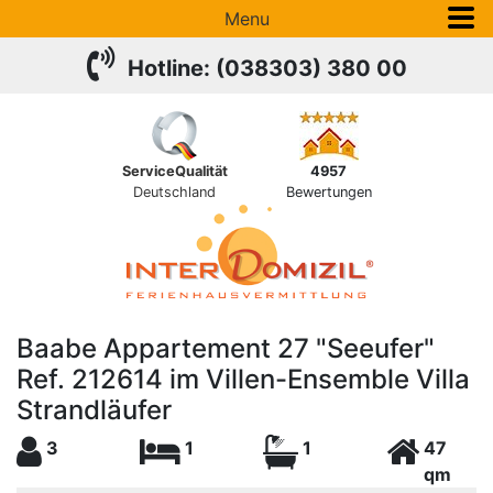
Menu
Hotline: (038303) 380 00
ServiceQualität
4957
Deutschland
Bewertungen
Baabe Appartement 27 "Seeufer"
Ref. 212614 im Villen-Ensemble Villa
Strandläufer
3
1
1
47
qm