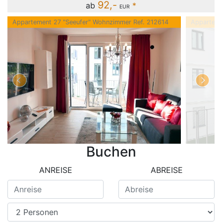
92,-
ab
*
EUR
Appartement 27 "Seeufer" Wohnzimmer Ref. 212614
Apparteme
Buchen
ANREISE
ABREISE