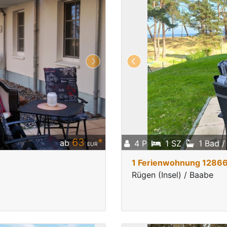
63
*
ab
4 P
1 SZ
1 Bad 
EUR
1 Ferienwohnung 1286
Rügen (Insel) / Baabe