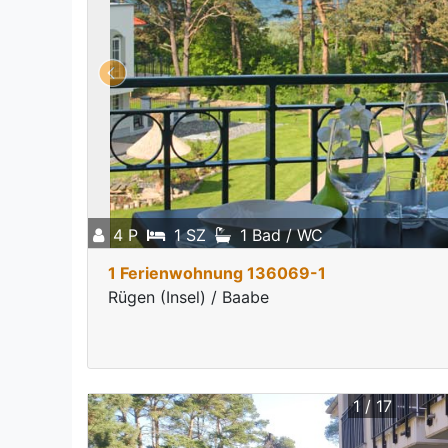
4 P
1 SZ
1 Bad / WC
1 Ferienwohnung 136069-1
Rügen (Insel) / Baabe
1 / 17