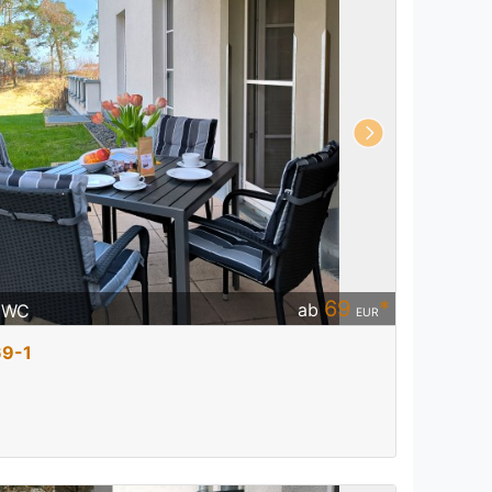
69
*
ab
/ WC
EUR
69-1