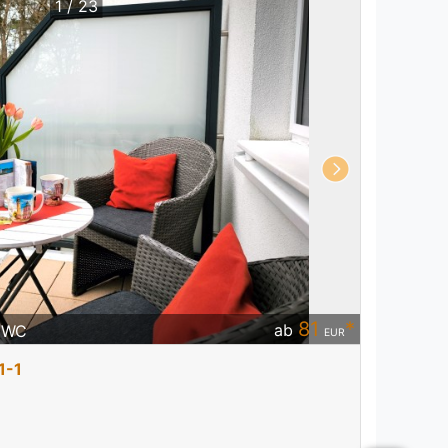
1 / 23
81
*
ab
/ WC
EUR
1-1