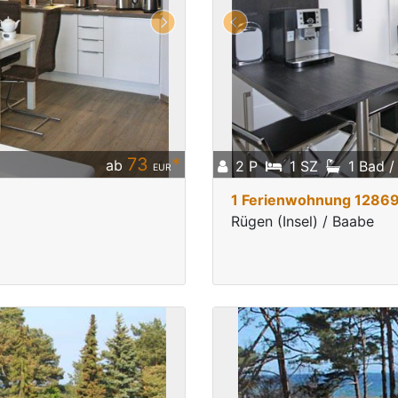
73
*
ab
2 P
1 SZ
1 Bad 
EUR
1 Ferienwohnung 1286
Rügen (Insel) / Baabe