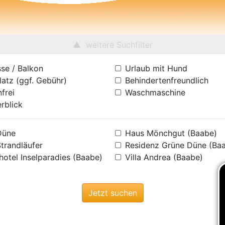
weitere Suchfilter
sse / Balkon
Urlaub mit Hund
latz (ggf. Gebühr)
Behindertenfreundlich
frei
Waschmaschine
rblick
 Düne
Haus Mönchgut (Baabe)
Strandläufer
Residenz Grüne Düne (Ba
hotel Inselparadies (Baabe)
Villa Andrea (Baabe)