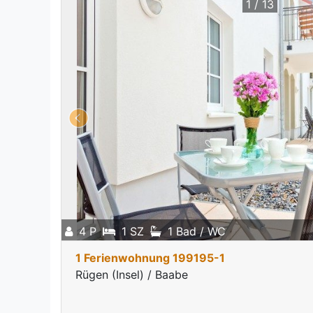
1 / 13
4 P
1 SZ
1 Bad / WC
1 Ferienwohnung 199195-1
Rügen (Insel) / Baabe