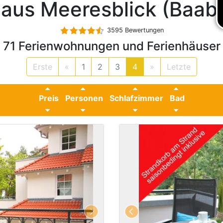
aus Meeresblick (Baab
3595 Bewertungen
71 Ferienwohnungen und Ferienhäuser
Erste
«
1
2
3
4
»
Letzte
Preis
Personen
Schlafzimmer
Bad