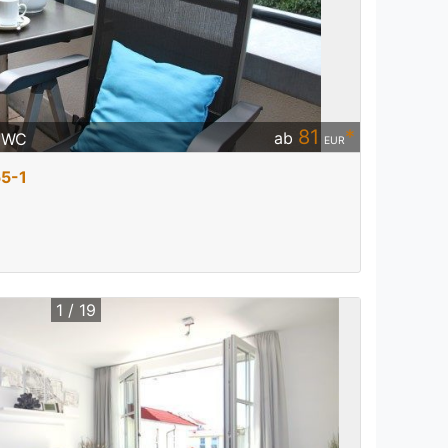
81
*
ab
/ WC
EUR
55-1
1 / 19