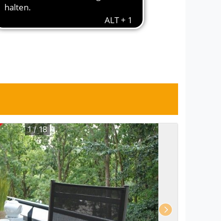
e)
1 / 18