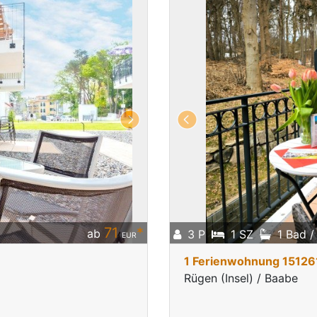
71
*
ab
3 P
1 SZ
1 Bad 
EUR
1 Ferienwohnung 15126
Rügen (Insel) / Baabe