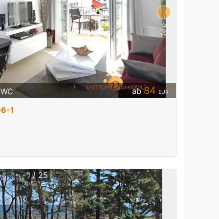
84
*
ab
/ WC
EUR
96-1
1 / 25