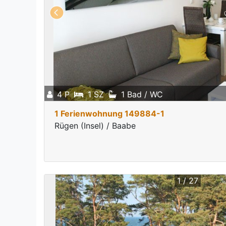
4 P
1 SZ
1 Bad / WC
1 Ferienwohnung 149884-1
Rügen (Insel) / Baabe
1 / 27