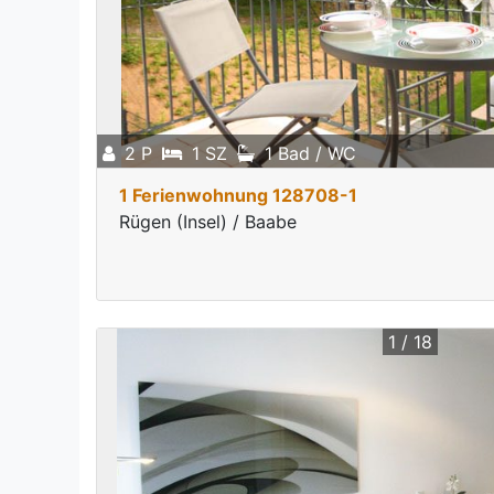
2 P
1 SZ
1 Bad / WC
1 Ferienwohnung 128708-1
Rügen (Insel) / Baabe
1 / 18