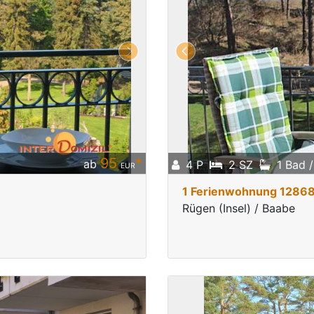
95
*
ab
4 P
2 SZ
1 Bad 
EUR
1 Ferienwohnung 1286
Rügen (Insel) / Baabe