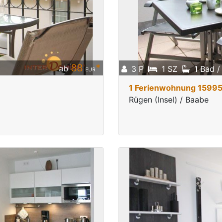
88
*
ab
3 P
1 SZ
1 Bad 
EUR
1 Ferienwohnung 1599
Rügen (Insel) / Baabe