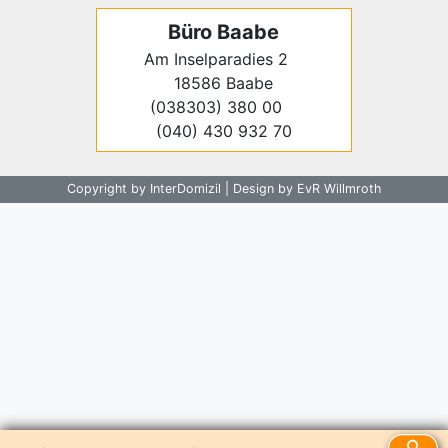
Büro Baabe
Am Inselparadies 2
18586 Baabe
(038303) 380 00
(040) 430 932 70
Copyright by InterDomizil | Design by EvR Willmroth