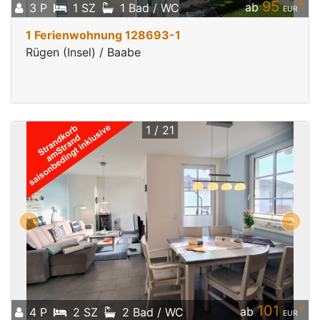
95
*
ab
3 P
1 SZ
1 Bad / WC
EUR
1 Ferienwohnung 128693-1
Rügen (Insel) / Baabe
1 / 21
101
*
ab
4 P
2 SZ
2 Bad / WC
EUR