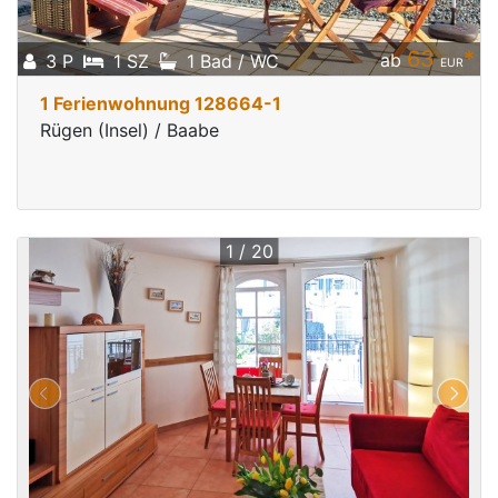
63
*
ab
3 P
1 SZ
1 Bad / WC
EUR
1 Ferienwohnung 128664-1
Rügen (Insel) / Baabe
1 / 20