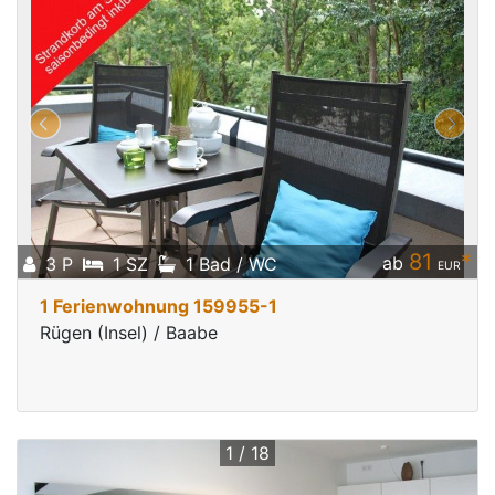
81
*
ab
3 P
1 SZ
1 Bad / WC
EUR
1 Ferienwohnung 159955-1
Rügen (Insel) / Baabe
1 / 18