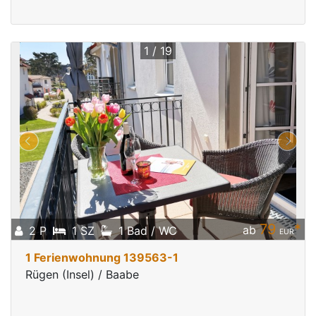
1 / 19
79
*
ab
2 P
1 SZ
1 Bad / WC
EUR
1 Ferienwohnung 139563-1
Rügen (Insel) / Baabe