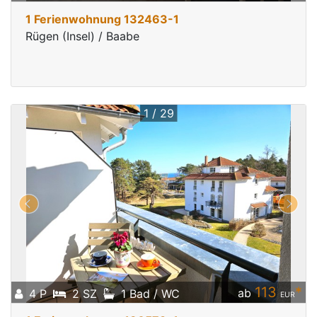
1 Ferienwohnung 132463-1
Rügen (Insel) / Baabe
1 / 29
113
*
ab
4 P
2 SZ
1 Bad / WC
EUR