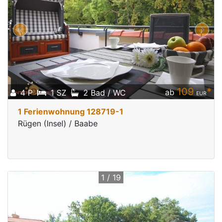
109
*
ab
4 P
1 SZ
2 Bad / WC
EUR
1 Ferienwohnung 128719-1
Rügen (Insel) / Baabe
1 / 19