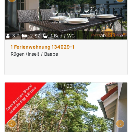
111
*
ab
3 P
2 SZ
1 Bad / WC
EUR
1 Ferienwohnung 134029-1
Rügen (Insel) / Baabe
1 / 22