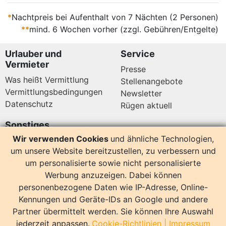
*
Nachtpreis bei Aufenthalt von 7 Nächten (2 Personen)
**
mind. 6 Wochen vorher (zzgl. Gebühren/Entgelte)
Urlauber und
Service
Vermieter
Presse
Was heißt Vermittlung
Stellenangebote
Vermittlungsbedingungen
Newsletter
Datenschutz
Rügen aktuell
Sonstiges
Wir verwenden Cookies
und ähnliche Technologien,
Copyright
um unsere Website bereitzustellen, zu verbessern und
Impressum
um personalisierte sowie nicht personalisierte
Umgebung
Werbung anzuzeigen. Dabei können
personenbezogene Daten wie IP-Adresse, Online-
Büro Baabe
Kennungen und Geräte-IDs an Google und andere
Am Inselparadies 2
Partner übermittelt werden. Sie können Ihre Auswahl
18586 Baabe
jederzeit anpassen.
Cookie-Richtlinien
|
Impressum