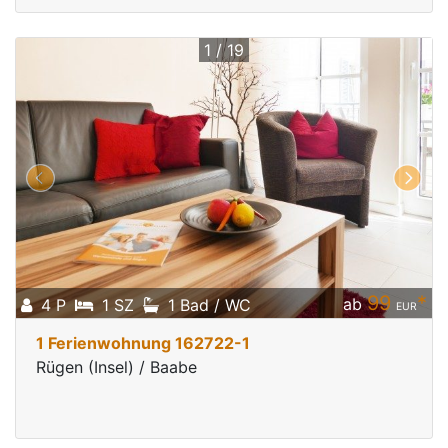
1 / 19
99
*
ab
4 P
1 SZ
1 Bad / WC
EUR
1 Ferienwohnung 162722-1
Rügen (Insel) / Baabe