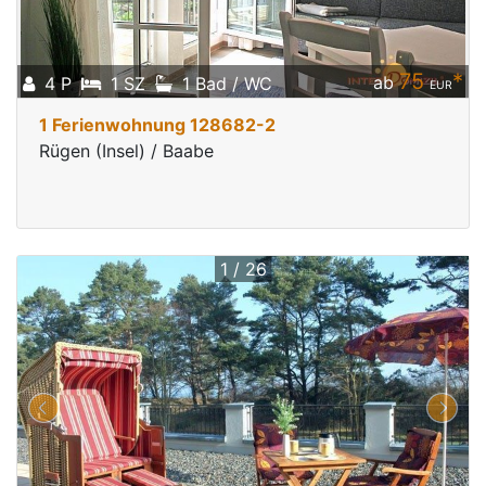
75
*
ab
4 P
1 SZ
1 Bad / WC
EUR
1 Ferienwohnung 128682-2
Rügen (Insel) / Baabe
1 / 26