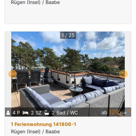
Rügen (Insel) / Baabe
1 / 25
129
*
ab
4 P
2 SZ
2 Bad / WC
EUR
1 Ferienwohnung 141806-1
Rügen (Insel) / Baabe