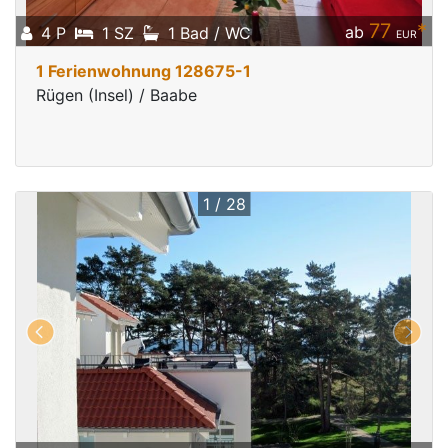
77
*
ab
4 P
1 SZ
1 Bad / WC
EUR
1 Ferienwohnung 128675-1
Rügen (Insel) / Baabe
1 / 28