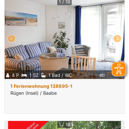
1 / 19
77
*
ab
4 P
1 SZ
1 Bad / WC
EUR
1 Ferienwohnung 128695-1
Rügen (Insel) / Baabe
1 / 18