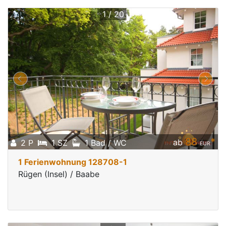
1 / 20
88
*
ab
2 P
1 SZ
1 Bad / WC
EUR
1 Ferienwohnung 128708-1
Rügen (Insel) / Baabe