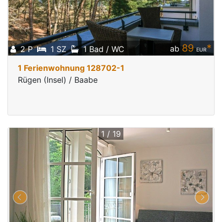
89
*
ab
2 P
1 SZ
1 Bad / WC
EUR
1 Ferienwohnung 128702-1
Rügen (Insel) / Baabe
1 / 19