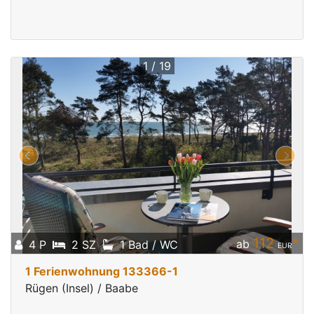
1 / 19
112
*
ab
4 P
2 SZ
1 Bad / WC
EUR
1 Ferienwohnung 133366-1
Rügen (Insel) / Baabe