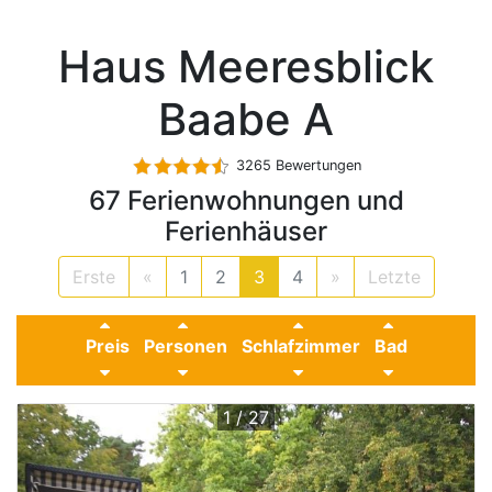
Haus Meeresblick
Baabe A
3265 Bewertungen
67 Ferienwohnungen und
Ferienhäuser
Erste
«
1
2
3
4
»
Letzte
Preis
Personen
Schlafzimmer
Bad
1 / 27