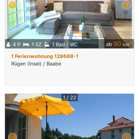
90
*
ab
4 P
1 SZ
1 Bad / WC
EUR
1 Ferienwohnung 128688-1
Rügen (Insel) / Baabe
1 / 22