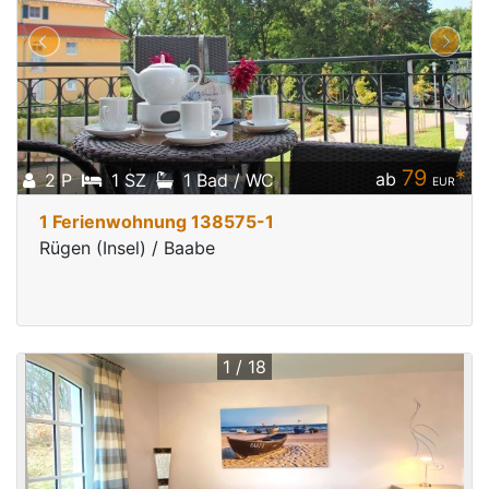
79
*
ab
2 P
1 SZ
1 Bad / WC
EUR
1 Ferienwohnung 138575-1
Rügen (Insel) / Baabe
1 / 18