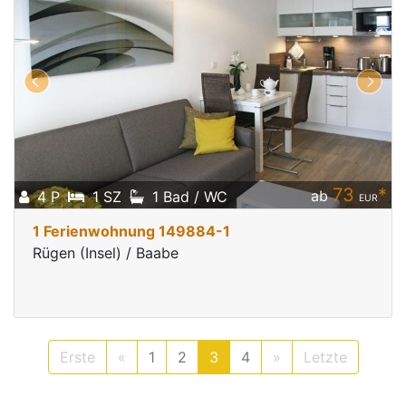
73
*
ab
4 P
1 SZ
1 Bad / WC
EUR
1 Ferienwohnung 149884-1
Rügen (Insel) / Baabe
Erste
«
1
2
3
4
»
Letzte