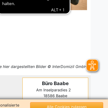
le hier dargestellten Bilder © InterDomizil GmbH
Büro Baabe
Am Inselparadies 2
18586 Baabe
(038303) 380 00
onalisierte
Alle Cookies zulassen
(040) 430 932 70