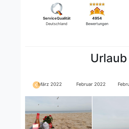
ServiceQualität
4954
Deutschland
Bewertungen
Urlaub
pril 2022
März 2022
Februar 2022
Febr